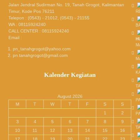
Jalan Jendral Sudirman No. 19, Tanah Grogot, Kalimantan
Timur, Kode Pos 76211
R
Telepon : (0543) - 21012, (0543) - 21155
WA : 08115924240
B
CALL CENTER : 08115924240
Email :
H
M
pn_tanahgrogot@yahoo.com
pn.tanahgrogot@gmail.com
M
K
Kalender Kegiatan
T
August 2026
P
M
T
W
T
F
S
S
1
2
P
3
4
5
6
7
8
9
T
10
11
12
13
14
15
16
17
18
19
20
21
22
23