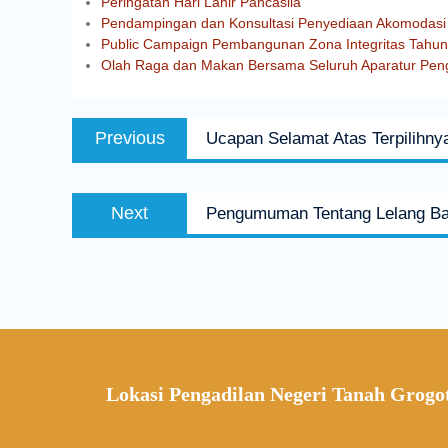
Peringatan Hari Lahir Pancasila
Pendampingan dan Konsultasi Penyediaan Akomodasi 
Public Campaign Pembangunan Zona Integritas Tahu
Olah Raga dan Makan Bersama Seluruh Aparatur Peng
Previous
Ucapan Selamat Atas Terpilihn
Next
Pengumuman Tentang Lelang Bar
Lokasi Pengadilan Negeri Tanah Grogo