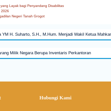
yang Layak bagi Penyandang Disabilitas
n 2026
adilan Negeri Tanah Grogot
ya YM H. Suharto, S.H., M.Hum. Menjadi Wakil Ketua Mahka
ang Milik Negara Berupa Inventaris Perkantoran
t
Hubungi Kami