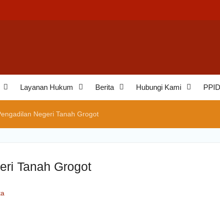
aminan
eh
an
Layanan Hukum
Berita
Hubungi Kami
PPI
Pengadilan Negeri Tanah Grogot
eri Tanah Grogot
ta