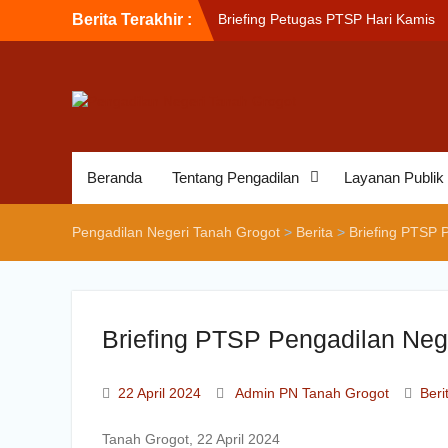
Berita Terakhir :
Briefing Petugas PTSP Hari Kamis
Tanggal 6 Agustus 2026
Sosialisasi Kepesertaan Program J
Kesehatan Nasional (JKN) bagi
Pengadilan Negeri Tanah Grogot ol
BPJS Kesehatan Cabang Balikapap
Briefin Petugas PTSP Hari Senin, 3
Agustus 2026
Beranda
Tentang Pengadilan
Layanan Publik
Pengadilan Negeri Tanah Grogot
>
Berita
>
Briefing PTSP 
Briefing PTSP Pengadilan Neg
22 April 2024
Admin PN Tanah Grogot
Beri
Tanah Grogot, 22 April 2024