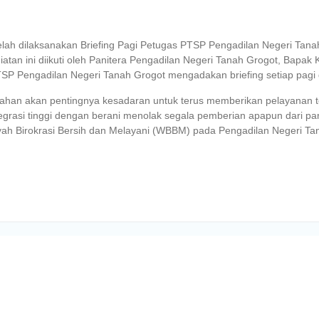
lah dilaksanakan Briefing Pagi Petugas PTSP Pengadilan Negeri Tana
atan ini diikuti oleh Panitera Pengadilan Negeri Tanah Grogot, Bapak
P Pengadilan Negeri Tanah Grogot mengadakan briefing setiap pagi di
arahan akan pentingnya kesadaran untuk terus memberikan pelayanan 
egrasi tinggi dengan berani menolak segala pemberian apapun dari p
ayah Birokrasi Bersih dan Melayani (WBBM) pada Pengadilan Negeri Ta