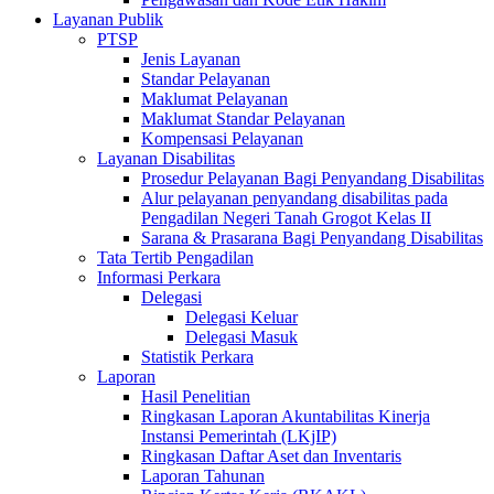
Layanan Publik
PTSP
Jenis Layanan
Standar Pelayanan
Maklumat Pelayanan
Maklumat Standar Pelayanan
Kompensasi Pelayanan
Layanan Disabilitas
Prosedur Pelayanan Bagi Penyandang Disabilitas
Alur pelayanan penyandang disabilitas pada
Pengadilan Negeri Tanah Grogot Kelas II
Sarana & Prasarana Bagi Penyandang Disabilitas
Tata Tertib Pengadilan
Informasi Perkara
Delegasi
Delegasi Keluar
Delegasi Masuk
Statistik Perkara
Laporan
Hasil Penelitian
Ringkasan Laporan Akuntabilitas Kinerja
Instansi Pemerintah (LKjIP)
Ringkasan Daftar Aset dan Inventaris
Laporan Tahunan