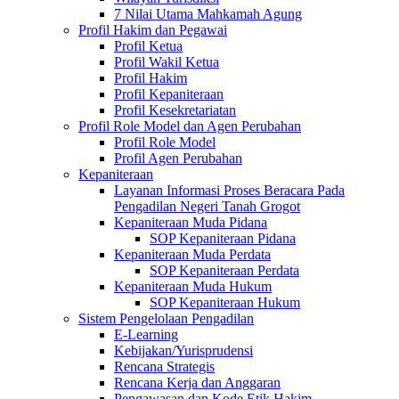
7 Nilai Utama Mahkamah Agung
Profil Hakim dan Pegawai
Profil Ketua
Profil Wakil Ketua
Profil Hakim
Profil Kepaniteraan
Profil Kesekretariatan
Profil Role Model dan Agen Perubahan
Profil Role Model
Profil Agen Perubahan
Kepaniteraan
Layanan Informasi Proses Beracara Pada
Pengadilan Negeri Tanah Grogot
Kepaniteraan Muda Pidana
SOP Kepaniteraan Pidana
Kepaniteraan Muda Perdata
SOP Kepaniteraan Perdata
Kepaniteraan Muda Hukum
SOP Kepaniteraan Hukum
Sistem Pengelolaan Pengadilan
E-Learning
Kebijakan/Yurisprudensi
Rencana Strategis
Rencana Kerja dan Anggaran
Pengawasan dan Kode Etik Hakim