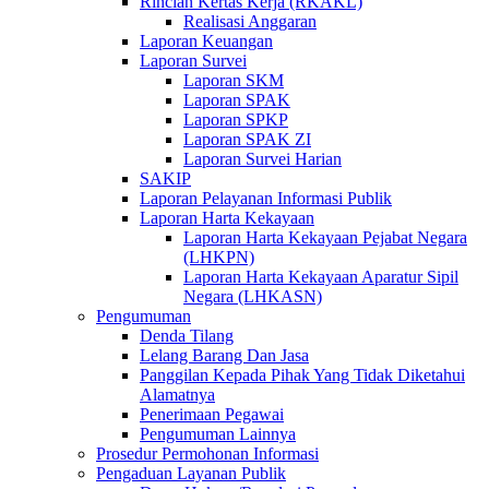
Rincian Kertas Kerja (RKAKL)
Realisasi Anggaran
Laporan Keuangan
Laporan Survei
Laporan SKM
Laporan SPAK
Laporan SPKP
Laporan SPAK ZI
Laporan Survei Harian
SAKIP
Laporan Pelayanan Informasi Publik
Laporan Harta Kekayaan
Laporan Harta Kekayaan Pejabat Negara
(LHKPN)
Laporan Harta Kekayaan Aparatur Sipil
Negara (LHKASN)
Pengumuman
Denda Tilang
Lelang Barang Dan Jasa
Panggilan Kepada Pihak Yang Tidak Diketahui
Alamatnya
Penerimaan Pegawai
Pengumuman Lainnya
Prosedur Permohonan Informasi
Pengaduan Layanan Publik