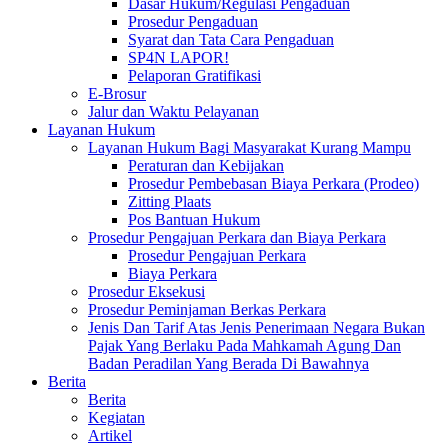
Dasar Hukum/Regulasi Pengaduan
Prosedur Pengaduan
Syarat dan Tata Cara Pengaduan
SP4N LAPOR!
Pelaporan Gratifikasi
E-Brosur
Jalur dan Waktu Pelayanan
Layanan Hukum
Layanan Hukum Bagi Masyarakat Kurang Mampu
Peraturan dan Kebijakan
Prosedur Pembebasan Biaya Perkara (Prodeo)
Zitting Plaats
Pos Bantuan Hukum
Prosedur Pengajuan Perkara dan Biaya Perkara
Prosedur Pengajuan Perkara
Biaya Perkara
Prosedur Eksekusi
Prosedur Peminjaman Berkas Perkara
Jenis Dan Tarif Atas Jenis Penerimaan Negara Bukan
Pajak Yang Berlaku Pada Mahkamah Agung Dan
Badan Peradilan Yang Berada Di Bawahnya
Berita
Berita
Kegiatan
Artikel