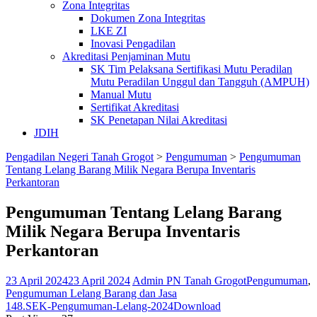
Zona Integritas
Dokumen Zona Integritas
LKE ZI
Inovasi Pengadilan
Akreditasi Penjaminan Mutu
SK Tim Pelaksana Sertifikasi Mutu Peradilan
Mutu Peradilan Unggul dan Tangguh (AMPUH)
Manual Mutu
Sertifikat Akreditasi
SK Penetapan Nilai Akreditasi
JDIH
Pengadilan Negeri Tanah Grogot
>
Pengumuman
>
Pengumuman
Tentang Lelang Barang Milik Negara Berupa Inventaris
Perkantoran
Pengumuman Tentang Lelang Barang
Milik Negara Berupa Inventaris
Perkantoran
23 April 2024
23 April 2024
Admin PN Tanah Grogot
Pengumuman
,
Pengumuman Lelang Barang dan Jasa
148.SEK-Pengumuman-Lelang-2024
Download