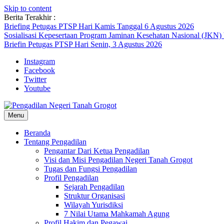
Skip to content
Berita Terakhir :
Briefing Petugas PTSP Hari Kamis Tanggal 6 Agustus 2026
Sosialisasi Kepesertaan Program Jaminan Kesehatan Nasional (JKN)
Briefin Petugas PTSP Hari Senin, 3 Agustus 2026
Instagram
Facebook
Twitter
Youtube
Menu
Beranda
Tentang Pengadilan
Pengantar Dari Ketua Pengadilan
Visi dan Misi Pengadilan Negeri Tanah Grogot
Tugas dan Fungsi Pengadilan
Profil Pengadilan
Sejarah Pengadilan
Struktur Organisasi
Wilayah Yurisdiksi
7 Nilai Utama Mahkamah Agung
Profil Hakim dan Pegawai