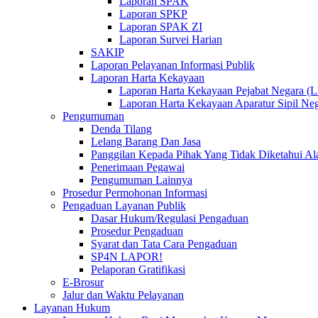
Laporan SPAK
Laporan SPKP
Laporan SPAK ZI
Laporan Survei Harian
SAKIP
Laporan Pelayanan Informasi Publik
Laporan Harta Kekayaan
Laporan Harta Kekayaan Pejabat Negara 
Laporan Harta Kekayaan Aparatur Sipil 
Pengumuman
Denda Tilang
Lelang Barang Dan Jasa
Panggilan Kepada Pihak Yang Tidak Diketahui A
Penerimaan Pegawai
Pengumuman Lainnya
Prosedur Permohonan Informasi
Pengaduan Layanan Publik
Dasar Hukum/Regulasi Pengaduan
Prosedur Pengaduan
Syarat dan Tata Cara Pengaduan
SP4N LAPOR!
Pelaporan Gratifikasi
E-Brosur
Jalur dan Waktu Pelayanan
Layanan Hukum