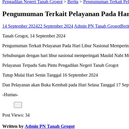
Pengadilan Negeri Tanah Grogot
>
Berita
>
Pengumuman Terkait Pe
Pengumuman Terkait Pelayanan Pada Ha
14 September 2024
22 September 2024
Admin PN Tanah Grogot
Beri
Tanah Grogot, 14 September 2024
Pengumuman Terkait Pelayanan Pada Hari Libur Nasional Memper
Sehubungan dengan hari libur nasional memperingati Maulid Nab
Pelayanan Terpadu Satu Pintu Pengadilan Negeri Tanah Grogot
Tutup Mulai Hari Senin Tanggal 16 September 2024
Dan Pelayanan akan Buka Kembali pada Hari Selasa Tanggal 17 Se
-Humas-
Post Views:
34
Written by
Admin PN Tanah Grogot