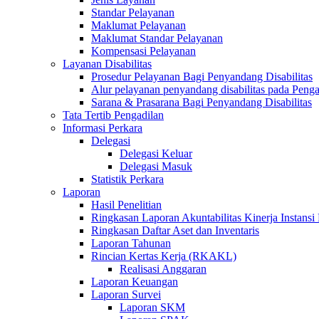
Standar Pelayanan
Maklumat Pelayanan
Maklumat Standar Pelayanan
Kompensasi Pelayanan
Layanan Disabilitas
Prosedur Pelayanan Bagi Penyandang Disabilitas
Alur pelayanan penyandang disabilitas pada Penga
Sarana & Prasarana Bagi Penyandang Disabilitas
Tata Tertib Pengadilan
Informasi Perkara
Delegasi
Delegasi Keluar
Delegasi Masuk
Statistik Perkara
Laporan
Hasil Penelitian
Ringkasan Laporan Akuntabilitas Kinerja Instansi
Ringkasan Daftar Aset dan Inventaris
Laporan Tahunan
Rincian Kertas Kerja (RKAKL)
Realisasi Anggaran
Laporan Keuangan
Laporan Survei
Laporan SKM