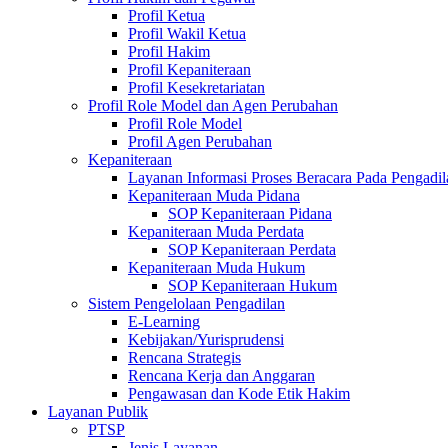
Profil Ketua
Profil Wakil Ketua
Profil Hakim
Profil Kepaniteraan
Profil Kesekretariatan
Profil Role Model dan Agen Perubahan
Profil Role Model
Profil Agen Perubahan
Kepaniteraan
Layanan Informasi Proses Beracara Pada Pengadi
Kepaniteraan Muda Pidana
SOP Kepaniteraan Pidana
Kepaniteraan Muda Perdata
SOP Kepaniteraan Perdata
Kepaniteraan Muda Hukum
SOP Kepaniteraan Hukum
Sistem Pengelolaan Pengadilan
E-Learning
Kebijakan/Yurisprudensi
Rencana Strategis
Rencana Kerja dan Anggaran
Pengawasan dan Kode Etik Hakim
Layanan Publik
PTSP
Jenis Layanan