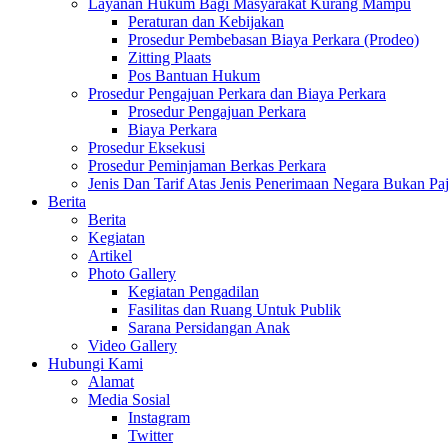
Layanan Hukum Bagi Masyarakat Kurang Mampu
Peraturan dan Kebijakan
Prosedur Pembebasan Biaya Perkara (Prodeo)
Zitting Plaats
Pos Bantuan Hukum
Prosedur Pengajuan Perkara dan Biaya Perkara
Prosedur Pengajuan Perkara
Biaya Perkara
Prosedur Eksekusi
Prosedur Peminjaman Berkas Perkara
Jenis Dan Tarif Atas Jenis Penerimaan Negara Bukan
Berita
Berita
Kegiatan
Artikel
Photo Gallery
Kegiatan Pengadilan
Fasilitas dan Ruang Untuk Publik
Sarana Persidangan Anak
Video Gallery
Hubungi Kami
Alamat
Media Sosial
Instagram
Twitter