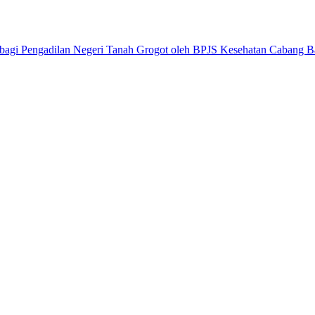
 bagi Pengadilan Negeri Tanah Grogot oleh BPJS Kesehatan Cabang B