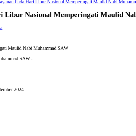
layanan Pada Hari Libur Nasional Memperingati Maulid Nabi Muha
ri Libur Nasional Memperingati Maulid 
ta
ingati Maulid Nabi Muhammad SAW
i Muhammad SAW :
ptember 2024