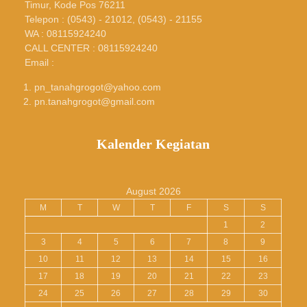
Timur, Kode Pos 76211
Telepon : (0543) - 21012, (0543) - 21155
WA : 08115924240
CALL CENTER : 08115924240
Email :
pn_tanahgrogot@yahoo.com
pn.tanahgrogot@gmail.com
Kalender Kegiatan
August 2026
M
T
W
T
F
S
S
1
2
3
4
5
6
7
8
9
10
11
12
13
14
15
16
17
18
19
20
21
22
23
24
25
26
27
28
29
30