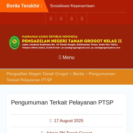
Berita Terakhir :
Sosialisasi Kepesertaan
Program Jaminan
Kesehatan Nasional (JKN)
bagi Pengadilan Negeri
Tanah Grogot oleh BPJS
Kesehatan Cabang
Balikapapan
Briefin Petugas PTSP Hari
Senin, 3 Agustus 2026
Menu
Briefing Petugas PTSP Hari
Kamis Tanggal 6 Agustus
Pengadilan Negeri Tanah Grogot
>
Berita
>
Pengumuman
2026
Terkait Pelayanan PTSP
Pengumuman Terkait Pelayanan PTSP
17 August 2025