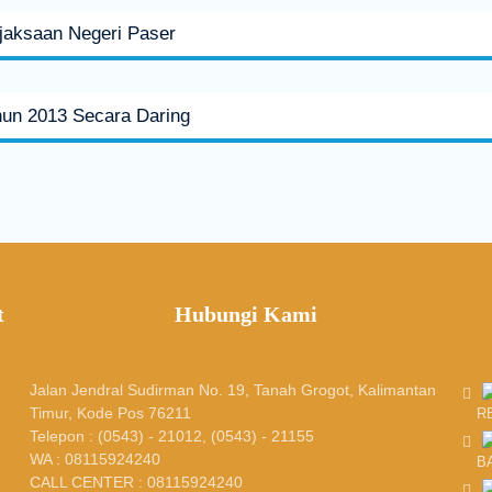
jaksaan Negeri Paser
un 2013 Secara Daring
t
Hubungi Kami
Jalan Jendral Sudirman No. 19, Tanah Grogot, Kalimantan
Timur, Kode Pos 76211
R
Telepon : (0543) - 21012, (0543) - 21155
WA : 08115924240
B
CALL CENTER : 08115924240