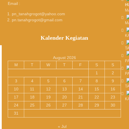
Email :
H
M
pn_tanahgrogot@yahoo.com
pn.tanahgrogot@gmail.com
M
K
Kalender Kegiatan
T
August 2026
P
M
T
W
T
F
S
S
1
2
P
3
4
5
6
7
8
9
T
10
11
12
13
14
15
16
17
18
19
20
21
22
23
K
24
25
26
27
28
29
30
31
« Jul