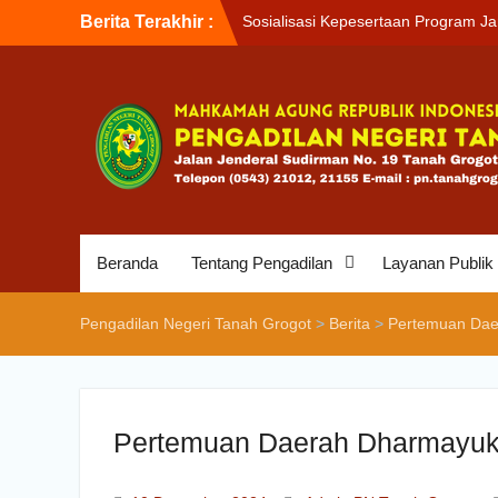
Sosialisasi Kepesertaan Program J
Berita Terakhir :
Kesehatan Nasional (JKN) bagi
Pengadilan Negeri Tanah Grogot ol
BPJS Kesehatan Cabang Balikapap
Briefin Petugas PTSP Hari Senin, 3
Agustus 2026
Briefing Petugas PTSP Hari Kamis
Tanggal 6 Agustus 2026
Beranda
Tentang Pengadilan
Layanan Publik
Pengadilan Negeri Tanah Grogot
>
Berita
>
Pertemuan Daer
Pertemuan Daerah Dharmayukti