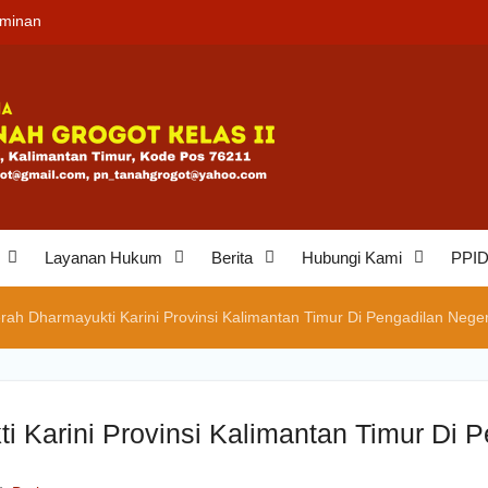
aminan
eh
an
Layanan Hukum
Berita
Hubungi Kami
PPI
ah Dharmayukti Karini Provinsi Kalimantan Timur Di Pengadilan Nege
 Karini Provinsi Kalimantan Timur Di 