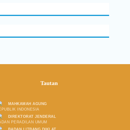
Tautan
MAHKAMAH AGUNG
EPUBLIK INDONESIA
DIREKTORAT JENDERAL
ADAN PERADILAN UMUM
BADAN LITBANG DIKLAT