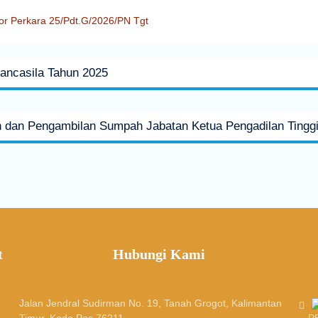
or Perkara 25/Pdt.G/2026/PN Tgt
Pancasila Tahun 2025
n dan Pengambilan Sumpah Jabatan Ketua Pengadilan Tinggi
t
Hubungi Kami
Jalan Jendral Sudirman No. 19, Tanah Grogot, Kalimantan