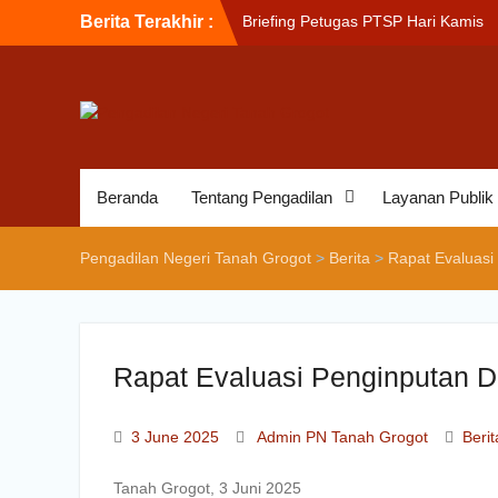
Berita Terakhir :
Briefing Petugas PTSP Hari Kamis
Tanggal 6 Agustus 2026
Sosialisasi Kepesertaan Program J
Kesehatan Nasional (JKN) bagi
Pengadilan Negeri Tanah Grogot ol
BPJS Kesehatan Cabang Balikapap
Briefin Petugas PTSP Hari Senin, 3
Agustus 2026
Beranda
Tentang Pengadilan
Layanan Publik
Pengadilan Negeri Tanah Grogot
>
Berita
>
Rapat Evaluasi
Rapat Evaluasi Penginputan D
3 June 2025
Admin PN Tanah Grogot
Berit
Tanah Grogot, 3 Juni 2025