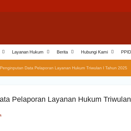
aminan
eh
an
Layanan Hukum
Berita
Hubungi Kami
PPI
 Penginputan Data Pelaporan Layanan Hukum Triwulan I Tahun 2025
ata Pelaporan Layanan Hukum Triwulan
a