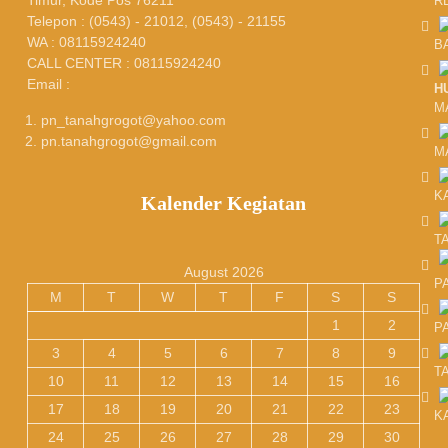
Timur, Kode Pos 76211
R
Telepon : (0543) - 21012, (0543) - 21155
WA : 08115924240
B
CALL CENTER : 08115924240
Email :
H
M
pn_tanahgrogot@yahoo.com
pn.tanahgrogot@gmail.com
M
K
Kalender Kegiatan
T
August 2026
P
M
T
W
T
F
S
S
1
2
P
3
4
5
6
7
8
9
T
10
11
12
13
14
15
16
17
18
19
20
21
22
23
K
24
25
26
27
28
29
30