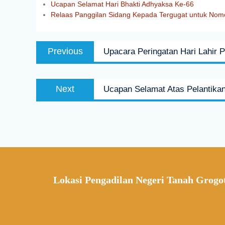
Ucapan Selamat Hari Bhakti Adhyaksa Ke-66
Relaas Panggilan Sidang Kepada Tergugat untuk Nom
Previous
Upacara Peringatan Hari Lahir 
Next
Ucapan Selamat Atas Pelantika
Lokasi Pengadilan Negeri Tanah Grogo