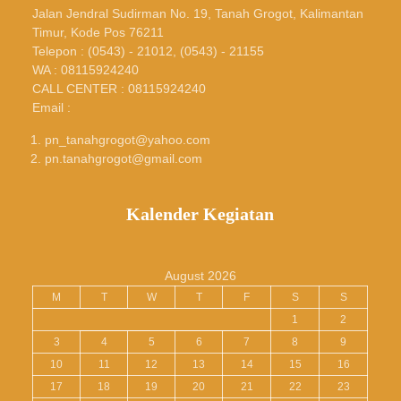
Jalan Jendral Sudirman No. 19, Tanah Grogot, Kalimantan
Timur, Kode Pos 76211
Telepon : (0543) - 21012, (0543) - 21155
WA : 08115924240
CALL CENTER : 08115924240
Email :
pn_tanahgrogot@yahoo.com
pn.tanahgrogot@gmail.com
Kalender Kegiatan
August 2026
M
T
W
T
F
S
S
1
2
3
4
5
6
7
8
9
10
11
12
13
14
15
16
17
18
19
20
21
22
23