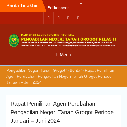
Berita Terakhir :
Briefin Petugas PTSP Hari
Senin, 3 Agustus 2026
Briefing Petugas PTSP Hari
Kamis Tanggal 6 Agustus
2026
Sosialisasi Kepesertaan
Program Jaminan
Kesehatan Nasional (JKN)
bagi Pengadilan Negeri
Menu
Tanah Grogot oleh BPJS
Kesehatan Cabang
Pengadilan Negeri Tanah Grogot
>
Berita
>
Rapat Pemilihan
Balikapapan
Agen Perubahan Pengadilan Negeri Tanah Grogot Periode
Januari – Juni 2024
Rapat Pemilihan Agen Perubahan
Pengadilan Negeri Tanah Grogot Periode
Januari – Juni 2024