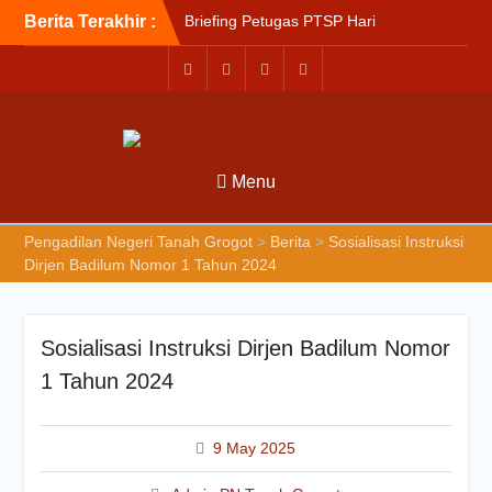
Berita Terakhir :
Briefing Petugas PTSP Hari
Kamis Tanggal 6 Agustus
2026
Sosialisasi Kepesertaan
Program Jaminan
Kesehatan Nasional (JKN)
bagi Pengadilan Negeri
Menu
Tanah Grogot oleh BPJS
Kesehatan Cabang
Balikapapan
Pengadilan Negeri Tanah Grogot
>
Berita
>
Sosialisasi Instruksi
Briefin Petugas PTSP Hari
Dirjen Badilum Nomor 1 Tahun 2024
Senin, 3 Agustus 2026
Sosialisasi Instruksi Dirjen Badilum Nomor
1 Tahun 2024
9 May 2025