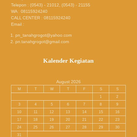
Telepon : (0543) - 21012, (0543) - 21155
WA : 08115924240
CALL CENTER : 08115924240
Email :
pn_tanahgrogot@yahoo.com
pn.tanahgrogot@gmail.com
Kalender Kegiatan
August 2026
M
T
W
T
F
S
S
1
2
3
4
5
6
7
8
9
10
11
12
13
14
15
16
17
18
19
20
21
22
23
24
25
26
27
28
29
30
31