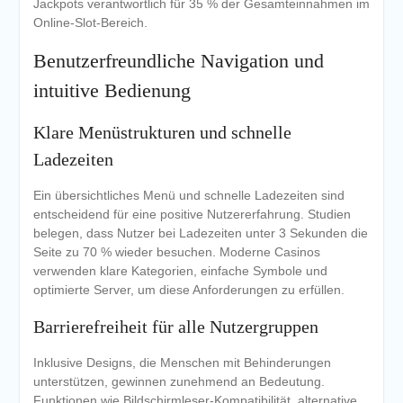
Jackpots verantwortlich für 35 % der Gesamteinnahmen im
Online-Slot-Bereich.
Benutzerfreundliche Navigation und
intuitive Bedienung
Klare Menüstrukturen und schnelle
Ladezeiten
Ein übersichtliches Menü und schnelle Ladezeiten sind
entscheidend für eine positive Nutzererfahrung. Studien
belegen, dass Nutzer bei Ladezeiten unter 3 Sekunden die
Seite zu 70 % wieder besuchen. Moderne Casinos
verwenden klare Kategorien, einfache Symbole und
optimierte Server, um diese Anforderungen zu erfüllen.
Barrierefreiheit für alle Nutzergruppen
Inklusive Designs, die Menschen mit Behinderungen
unterstützen, gewinnen zunehmend an Bedeutung.
Funktionen wie Bildschirmleser-Kompatibilität, alternative