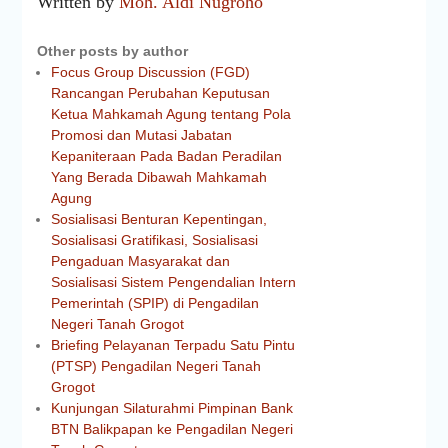
Written by
Moh. Aldi Nugroho
Other posts by author
Focus Group Discussion (FGD)
Rancangan Perubahan Keputusan
Ketua Mahkamah Agung tentang Pola
Promosi dan Mutasi Jabatan
Kepaniteraan Pada Badan Peradilan
Yang Berada Dibawah Mahkamah
Agung
Sosialisasi Benturan Kepentingan,
Sosialisasi Gratifikasi, Sosialisasi
Pengaduan Masyarakat dan
Sosialisasi Sistem Pengendalian Intern
Pemerintah (SPIP) di Pengadilan
Negeri Tanah Grogot
Briefing Pelayanan Terpadu Satu Pintu
(PTSP) Pengadilan Negeri Tanah
Grogot
Kunjungan Silaturahmi Pimpinan Bank
BTN Balikpapan ke Pengadilan Negeri