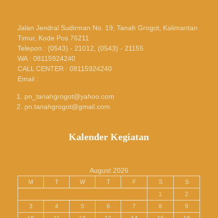
Jalan Jendral Sudirman No. 19, Tanah Grogot, Kalimantan
Timur, Kode Pos 76211
Telepon : (0543) - 21012, (0543) - 21155
WA : 08115924240
CALL CENTER : 08115924240
Email :
pn_tanahgrogot@yahoo.com
pn.tanahgrogot@gmail.com
Kalender Kegiatan
August 2026
M
T
W
T
F
S
S
1
2
3
4
5
6
7
8
9