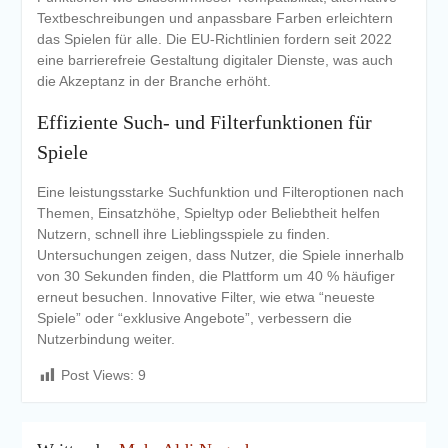
Textbeschreibungen und anpassbare Farben erleichtern
das Spielen für alle. Die EU-Richtlinien fordern seit 2022
eine barrierefreie Gestaltung digitaler Dienste, was auch
die Akzeptanz in der Branche erhöht.
Effiziente Such- und Filterfunktionen für
Spiele
Eine leistungsstarke Suchfunktion und Filteroptionen nach
Themen, Einsatzhöhe, Spieltyp oder Beliebtheit helfen
Nutzern, schnell ihre Lieblingsspiele zu finden.
Untersuchungen zeigen, dass Nutzer, die Spiele innerhalb
von 30 Sekunden finden, die Plattform um 40 % häufiger
erneut besuchen. Innovative Filter, wie etwa “neueste
Spiele” oder “exklusive Angebote”, verbessern die
Nutzerbindung weiter.
Post Views:
9