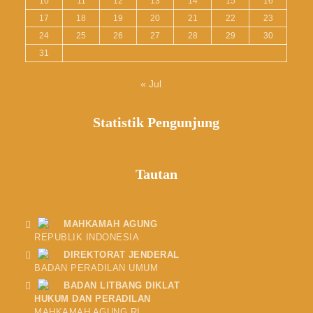
10
11
12
13
14
15
16
17
18
19
20
21
22
23
24
25
26
27
28
29
30
31
« Jul
Statistik Pengunjung
Tautan
MAHKAMAH AGUNG
REPUBLIK INDONESIA
DIREKTORAT JENDERAL
BADAN PERADILAN UMUM
BADAN LITBANG DIKLAT
HUKUM DAN PERADILAN
MAHKAMAH AGUNG RI