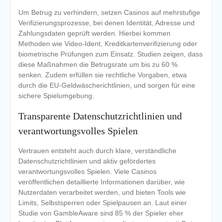
Um Betrug zu verhindern, setzen Casinos auf mehrstufige
Verifizierungsprozesse, bei denen Identität, Adresse und
Zahlungsdaten geprüft werden. Hierbei kommen
Methoden wie Video-Ident, Kreditkartenverifizierung oder
biometrische Prüfungen zum Einsatz. Studien zeigen, dass
diese Maßnahmen die Betrugsrate um bis zu 60 %
senken. Zudem erfüllen sie rechtliche Vorgaben, etwa
durch die EU-Geldwäscherichtlinien, und sorgen für eine
sichere Spielumgebung.
Transparente Datenschutzrichtlinien und
verantwortungsvolles Spielen
Vertrauen entsteht auch durch klare, verständliche
Datenschutzrichtlinien und aktiv gefördertes
verantwortungsvolles Spielen. Viele Casinos
veröffentlichen detaillierte Informationen darüber, wie
Nutzerdaten verarbeitet werden, und bieten Tools wie
Limits, Selbstsperren oder Spielpausen an. Laut einer
Studie von GambleAware sind 85 % der Spieler eher