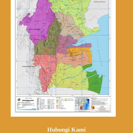
Hubungi Kami