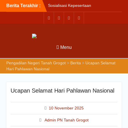
Berita Terakhir :
Sosialisasi Kepesertaan
Program Jaminan
Kesehatan Nasional (JKN)
bagi Pengadilan Negeri
Tanah Grogot oleh BPJS
Kesehatan Cabang
Balikapapan
Menu
Briefin Petugas PTSP Hari
Senin, 3 Agustus 2026
Briefing Petugas PTSP Hari
Pengadilan Negeri Tanah Grogot
>
Berita
>
Ucapan Selamat
Kamis Tanggal 6 Agustus
Hari Pahlawan Nasional
2026
Ucapan Selamat Hari Pahlawan Nasional
10 November 2025
Admin PN Tanah Grogot