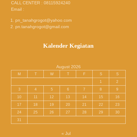
CALL CENTER : 08115924240
Email :
pn_tanahgrogot@yahoo.com
pn.tanahgrogot@gmail.com
Kalender Kegiatan
August 2026
M
T
W
T
F
S
S
1
2
3
4
5
6
7
8
9
10
11
12
13
14
15
16
17
18
19
20
21
22
23
24
25
26
27
28
29
30
31
« Jul