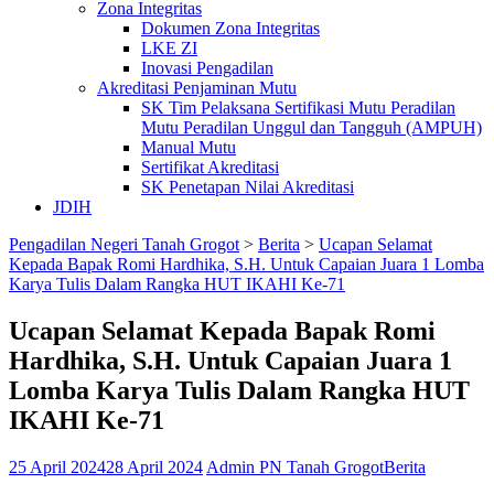
Zona Integritas
Dokumen Zona Integritas
LKE ZI
Inovasi Pengadilan
Akreditasi Penjaminan Mutu
SK Tim Pelaksana Sertifikasi Mutu Peradilan
Mutu Peradilan Unggul dan Tangguh (AMPUH)
Manual Mutu
Sertifikat Akreditasi
SK Penetapan Nilai Akreditasi
JDIH
Pengadilan Negeri Tanah Grogot
>
Berita
>
Ucapan Selamat
Kepada Bapak Romi Hardhika, S.H. Untuk Capaian Juara 1 Lomba
Karya Tulis Dalam Rangka HUT IKAHI Ke-71
Ucapan Selamat Kepada Bapak Romi
Hardhika, S.H. Untuk Capaian Juara 1
Lomba Karya Tulis Dalam Rangka HUT
IKAHI Ke-71
25 April 2024
28 April 2024
Admin PN Tanah Grogot
Berita