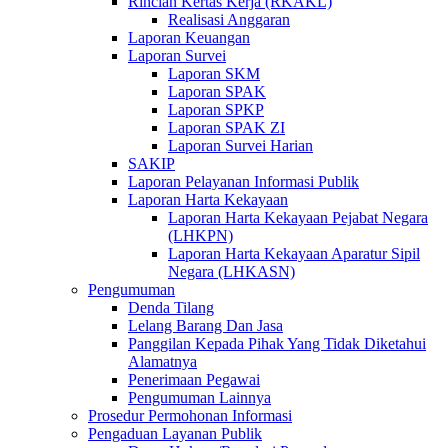
Rincian Kertas Kerja (RKAKL)
Realisasi Anggaran
Laporan Keuangan
Laporan Survei
Laporan SKM
Laporan SPAK
Laporan SPKP
Laporan SPAK ZI
Laporan Survei Harian
SAKIP
Laporan Pelayanan Informasi Publik
Laporan Harta Kekayaan
Laporan Harta Kekayaan Pejabat Negara
(LHKPN)
Laporan Harta Kekayaan Aparatur Sipil
Negara (LHKASN)
Pengumuman
Denda Tilang
Lelang Barang Dan Jasa
Panggilan Kepada Pihak Yang Tidak Diketahui
Alamatnya
Penerimaan Pegawai
Pengumuman Lainnya
Prosedur Permohonan Informasi
Pengaduan Layanan Publik