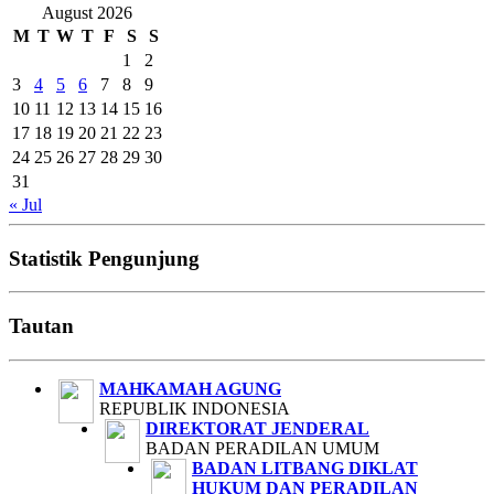
August 2026
M
T
W
T
F
S
S
1
2
3
4
5
6
7
8
9
10
11
12
13
14
15
16
17
18
19
20
21
22
23
24
25
26
27
28
29
30
31
« Jul
Statistik Pengunjung
Tautan
MAHKAMAH AGUNG
REPUBLIK INDONESIA
DIREKTORAT JENDERAL
BADAN PERADILAN UMUM
BADAN LITBANG DIKLAT
HUKUM DAN PERADILAN