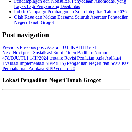
Pendampingan dan Konsultasi Penyediaan Akomodasi yang
Layak bagi Penyandang Disabilitas
Public Campaign Pembangunan Zona Integritas Tahun 2026
Olah Raga dan Makan Bersama Seluruh Aparatur Pengadilan
Negeri Tanah Grogot
Post navigation
Previous
Previous post:
Acara HUT IKAHI Ke-71
Next
Next post:
Sosialisasi Surat Dirjen Badilum Nomor
478/DJU/TI.1.1/III/2024 tentang Revisi Penilaian pada Aplikasi
Evaluasi Implementasi SIPP (EIS) Pengadilan Negeri dan Sosialisasi
Pembaharuan Aplikasi SIPP versi 5.5.0
Lokasi Pengadilan Negeri Tanah Grogot