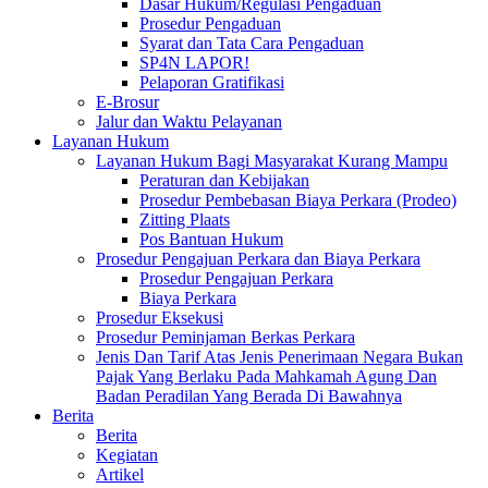
Dasar Hukum/Regulasi Pengaduan
Prosedur Pengaduan
Syarat dan Tata Cara Pengaduan
SP4N LAPOR!
Pelaporan Gratifikasi
E-Brosur
Jalur dan Waktu Pelayanan
Layanan Hukum
Layanan Hukum Bagi Masyarakat Kurang Mampu
Peraturan dan Kebijakan
Prosedur Pembebasan Biaya Perkara (Prodeo)
Zitting Plaats
Pos Bantuan Hukum
Prosedur Pengajuan Perkara dan Biaya Perkara
Prosedur Pengajuan Perkara
Biaya Perkara
Prosedur Eksekusi
Prosedur Peminjaman Berkas Perkara
Jenis Dan Tarif Atas Jenis Penerimaan Negara Bukan
Pajak Yang Berlaku Pada Mahkamah Agung Dan
Badan Peradilan Yang Berada Di Bawahnya
Berita
Berita
Kegiatan
Artikel