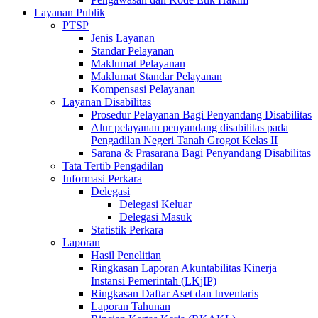
Layanan Publik
PTSP
Jenis Layanan
Standar Pelayanan
Maklumat Pelayanan
Maklumat Standar Pelayanan
Kompensasi Pelayanan
Layanan Disabilitas
Prosedur Pelayanan Bagi Penyandang Disabilitas
Alur pelayanan penyandang disabilitas pada
Pengadilan Negeri Tanah Grogot Kelas II
Sarana & Prasarana Bagi Penyandang Disabilitas
Tata Tertib Pengadilan
Informasi Perkara
Delegasi
Delegasi Keluar
Delegasi Masuk
Statistik Perkara
Laporan
Hasil Penelitian
Ringkasan Laporan Akuntabilitas Kinerja
Instansi Pemerintah (LKjIP)
Ringkasan Daftar Aset dan Inventaris
Laporan Tahunan