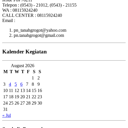
Telepon : (0543) - 21012, (0543) - 21155
WA : 08115924240
CALL CENTER : 08115924240
Email :
pn_tanahgrogot@yahoo.com
pn.tanahgrogot@gmail.com
Kalender Kegiatan
August 2026
M
T
W
T
F
S
S
1
2
3
4
5
6
7
8
9
10
11
12
13
14
15
16
17
18
19
20
21
22
23
24
25
26
27
28
29
30
31
« Jul