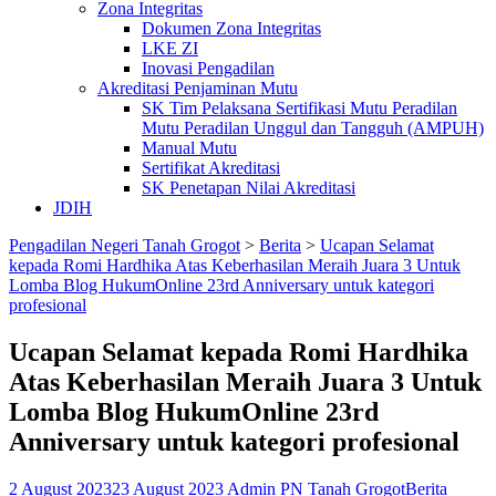
Zona Integritas
Dokumen Zona Integritas
LKE ZI
Inovasi Pengadilan
Akreditasi Penjaminan Mutu
SK Tim Pelaksana Sertifikasi Mutu Peradilan
Mutu Peradilan Unggul dan Tangguh (AMPUH)
Manual Mutu
Sertifikat Akreditasi
SK Penetapan Nilai Akreditasi
JDIH
Pengadilan Negeri Tanah Grogot
>
Berita
>
Ucapan Selamat
kepada Romi Hardhika Atas Keberhasilan Meraih Juara 3 Untuk
Lomba Blog HukumOnline 23rd Anniversary untuk kategori
profesional
Ucapan Selamat kepada Romi Hardhika
Atas Keberhasilan Meraih Juara 3 Untuk
Lomba Blog HukumOnline 23rd
Anniversary untuk kategori profesional
2 August 2023
23 August 2023
Admin PN Tanah Grogot
Berita