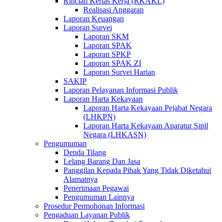
Rincian Kertas Kerja (RKAKL)
Realisasi Anggaran
Laporan Keuangan
Laporan Survei
Laporan SKM
Laporan SPAK
Laporan SPKP
Laporan SPAK ZI
Laporan Survei Harian
SAKIP
Laporan Pelayanan Informasi Publik
Laporan Harta Kekayaan
Laporan Harta Kekayaan Pejabat Negara
(LHKPN)
Laporan Harta Kekayaan Aparatur Sipil
Negara (LHKASN)
Pengumuman
Denda Tilang
Lelang Barang Dan Jasa
Panggilan Kepada Pihak Yang Tidak Diketahui
Alamatnya
Penerimaan Pegawai
Pengumuman Lainnya
Prosedur Permohonan Informasi
Pengaduan Layanan Publik