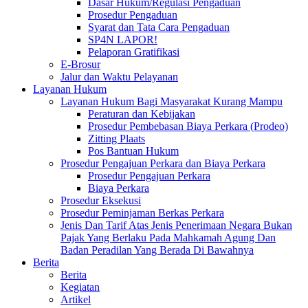
Dasar Hukum/Regulasi Pengaduan
Prosedur Pengaduan
Syarat dan Tata Cara Pengaduan
SP4N LAPOR!
Pelaporan Gratifikasi
E-Brosur
Jalur dan Waktu Pelayanan
Layanan Hukum
Layanan Hukum Bagi Masyarakat Kurang Mampu
Peraturan dan Kebijakan
Prosedur Pembebasan Biaya Perkara (Prodeo)
Zitting Plaats
Pos Bantuan Hukum
Prosedur Pengajuan Perkara dan Biaya Perkara
Prosedur Pengajuan Perkara
Biaya Perkara
Prosedur Eksekusi
Prosedur Peminjaman Berkas Perkara
Jenis Dan Tarif Atas Jenis Penerimaan Negara Bukan
Pajak Yang Berlaku Pada Mahkamah Agung Dan
Badan Peradilan Yang Berada Di Bawahnya
Berita
Berita
Kegiatan
Artikel