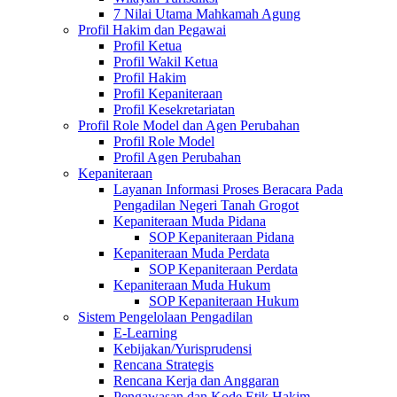
7 Nilai Utama Mahkamah Agung
Profil Hakim dan Pegawai
Profil Ketua
Profil Wakil Ketua
Profil Hakim
Profil Kepaniteraan
Profil Kesekretariatan
Profil Role Model dan Agen Perubahan
Profil Role Model
Profil Agen Perubahan
Kepaniteraan
Layanan Informasi Proses Beracara Pada
Pengadilan Negeri Tanah Grogot
Kepaniteraan Muda Pidana
SOP Kepaniteraan Pidana
Kepaniteraan Muda Perdata
SOP Kepaniteraan Perdata
Kepaniteraan Muda Hukum
SOP Kepaniteraan Hukum
Sistem Pengelolaan Pengadilan
E-Learning
Kebijakan/Yurisprudensi
Rencana Strategis
Rencana Kerja dan Anggaran
Pengawasan dan Kode Etik Hakim