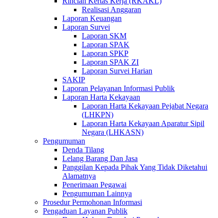
Rincian Kertas Kerja (RKAKL)
Realisasi Anggaran
Laporan Keuangan
Laporan Survei
Laporan SKM
Laporan SPAK
Laporan SPKP
Laporan SPAK ZI
Laporan Survei Harian
SAKIP
Laporan Pelayanan Informasi Publik
Laporan Harta Kekayaan
Laporan Harta Kekayaan Pejabat Negara
(LHKPN)
Laporan Harta Kekayaan Aparatur Sipil
Negara (LHKASN)
Pengumuman
Denda Tilang
Lelang Barang Dan Jasa
Panggilan Kepada Pihak Yang Tidak Diketahui
Alamatnya
Penerimaan Pegawai
Pengumuman Lainnya
Prosedur Permohonan Informasi
Pengaduan Layanan Publik