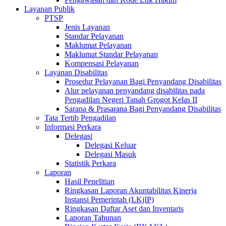
Layanan Publik
PTSP
Jenis Layanan
Standar Pelayanan
Maklumat Pelayanan
Maklumat Standar Pelayanan
Kompensasi Pelayanan
Layanan Disabilitas
Prosedur Pelayanan Bagi Penyandang Disabilitas
Alur pelayanan penyandang disabilitas pada
Pengadilan Negeri Tanah Grogot Kelas II
Sarana & Prasarana Bagi Penyandang Disabilitas
Tata Tertib Pengadilan
Informasi Perkara
Delegasi
Delegasi Keluar
Delegasi Masuk
Statistik Perkara
Laporan
Hasil Penelitian
Ringkasan Laporan Akuntabilitas Kinerja
Instansi Pemerintah (LKjIP)
Ringkasan Daftar Aset dan Inventaris
Laporan Tahunan