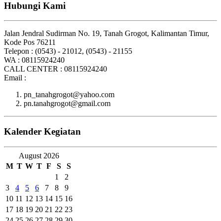
Hubungi Kami
Jalan Jendral Sudirman No. 19, Tanah Grogot, Kalimantan Timur,
Kode Pos 76211
Telepon : (0543) - 21012, (0543) - 21155
WA : 08115924240
CALL CENTER : 08115924240
Email :
pn_tanahgrogot@yahoo.com
pn.tanahgrogot@gmail.com
Kalender Kegiatan
August 2026
M
T
W
T
F
S
S
1
2
3
4
5
6
7
8
9
10
11
12
13
14
15
16
17
18
19
20
21
22
23
24
25
26
27
28
29
30