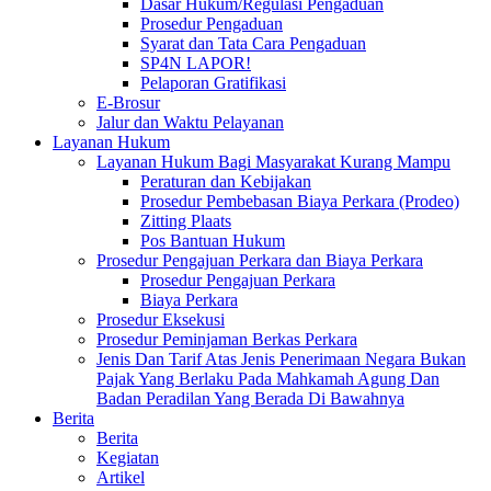
Dasar Hukum/Regulasi Pengaduan
Prosedur Pengaduan
Syarat dan Tata Cara Pengaduan
SP4N LAPOR!
Pelaporan Gratifikasi
E-Brosur
Jalur dan Waktu Pelayanan
Layanan Hukum
Layanan Hukum Bagi Masyarakat Kurang Mampu
Peraturan dan Kebijakan
Prosedur Pembebasan Biaya Perkara (Prodeo)
Zitting Plaats
Pos Bantuan Hukum
Prosedur Pengajuan Perkara dan Biaya Perkara
Prosedur Pengajuan Perkara
Biaya Perkara
Prosedur Eksekusi
Prosedur Peminjaman Berkas Perkara
Jenis Dan Tarif Atas Jenis Penerimaan Negara Bukan
Pajak Yang Berlaku Pada Mahkamah Agung Dan
Badan Peradilan Yang Berada Di Bawahnya
Berita
Berita
Kegiatan
Artikel