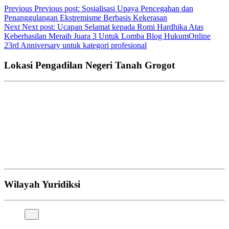
Previous
Previous post:
Sosialisasi Upaya Pencegahan dan
Penanggulangan Ekstremisme Berbasis Kekerasan
Next
Next post:
Ucapan Selamat kepada Romi Hardhika Atas
Keberhasilan Meraih Juara 3 Untuk Lomba Blog HukumOnline
23rd Anniversary untuk kategori profesional
Lokasi Pengadilan Negeri Tanah Grogot
Wilayah Yuridiksi