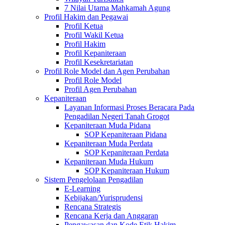
7 Nilai Utama Mahkamah Agung
Profil Hakim dan Pegawai
Profil Ketua
Profil Wakil Ketua
Profil Hakim
Profil Kepaniteraan
Profil Kesekretariatan
Profil Role Model dan Agen Perubahan
Profil Role Model
Profil Agen Perubahan
Kepaniteraan
Layanan Informasi Proses Beracara Pada
Pengadilan Negeri Tanah Grogot
Kepaniteraan Muda Pidana
SOP Kepaniteraan Pidana
Kepaniteraan Muda Perdata
SOP Kepaniteraan Perdata
Kepaniteraan Muda Hukum
SOP Kepaniteraan Hukum
Sistem Pengelolaan Pengadilan
E-Learning
Kebijakan/Yurisprudensi
Rencana Strategis
Rencana Kerja dan Anggaran
Pengawasan dan Kode Etik Hakim