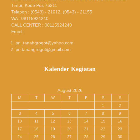
Timur, Kode Pos 76211
Telepon : (0543) - 21012, (0543) - 21155
WA : 08115924240
CALL CENTER : 08115924240
Email :
pn_tanahgrogot@yahoo.com
pn.tanahgrogot@gmail.com
Kalender Kegiatan
August 2026
M
T
W
T
F
S
S
1
2
3
4
5
6
7
8
9
10
11
12
13
14
15
16
17
18
19
20
21
22
23
24
25
26
27
28
29
30