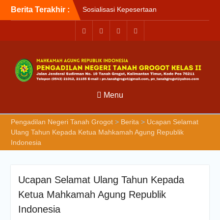
Berita Terakhir :
Sosialisasi Kepesertaan
Program Jaminan
Kesehatan Nasional (JKN)
bagi Pengadilan Negeri
Tanah Grogot oleh BPJS
Kesehatan Cabang
Balikapapan
Briefin Petugas PTSP Hari
Senin, 3 Agustus 2026
Menu
Briefing Petugas PTSP Hari
Kamis Tanggal 6 Agustus
Pengadilan Negeri Tanah Grogot
>
Berita
>
Ucapan Selamat
2026
Ulang Tahun Kepada Ketua Mahkamah Agung Republik
Indonesia
Ucapan Selamat Ulang Tahun Kepada
Ketua Mahkamah Agung Republik
Indonesia